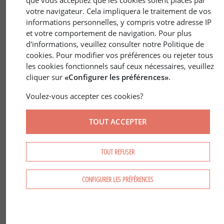
que vous acceptiez que les cookies soient placés par
votre navigateur. Cela impliquera le traitement de vos
informations personnelles, y compris votre adresse IP
et votre comportement de navigation. Pour plus
d'informations, veuillez consulter notre Politique de
cookies. Pour modifier vos préférences ou rejeter tous
2 nov. 2017
FRANCE
/
PSG
les cookies fonctionnels sauf ceux nécessaires, veuillez
cliquer sur
«Configurer les préférences»
.
Expert Forestier
Voulez-vous accepter ces cookies?
TOUT ACCEPTER
TOUT REFUSER
CONFIGURER LES PRÉFÉRENCES