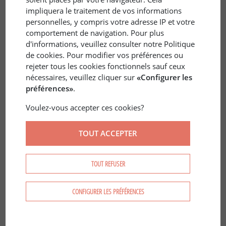
impliquera le traitement de vos informations
personnelles, y compris votre adresse IP et votre
comportement de navigation. Pour plus
d'informations, veuillez consulter notre Politique
de cookies. Pour modifier vos préférences ou
rejeter tous les cookies fonctionnels sauf ceux
AUVERGNE RHÔNE ALPES
/
FRANCE
nécessaires, veuillez cliquer sur
«Configurer les
Auvergne-Rhône-Alpes - Une
préférences»
.
immense région forestière
Voulez-vous accepter ces cookies?
TOUT ACCEPTER
TOUT REFUSER
CONFIGURER LES PRÉFÉRENCES