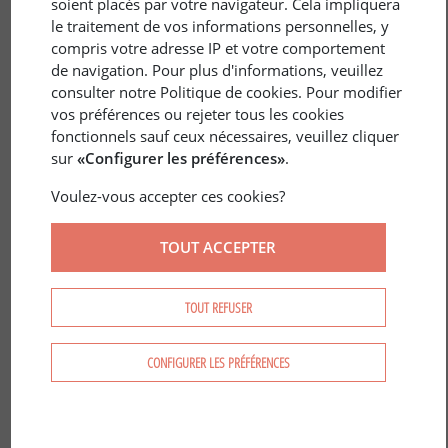
soient placés par votre navigateur. Cela impliquera
le traitement de vos informations personnelles, y
compris votre adresse IP et votre comportement
de navigation. Pour plus d'informations, veuillez
consulter notre Politique de cookies. Pour modifier
vos préférences ou rejeter tous les cookies
30 nov. 2018
CHASSE
/
CHASSE À LA HUTTE
fonctionnels sauf ceux nécessaires, veuillez cliquer
sur
«Configurer les préférences»
.
Nuit de hutte sur le littoral du Nord de
la France
Voulez-vous accepter ces cookies?
TOUT ACCEPTER
TOUT REFUSER
CONFIGURER LES PRÉFÉRENCES