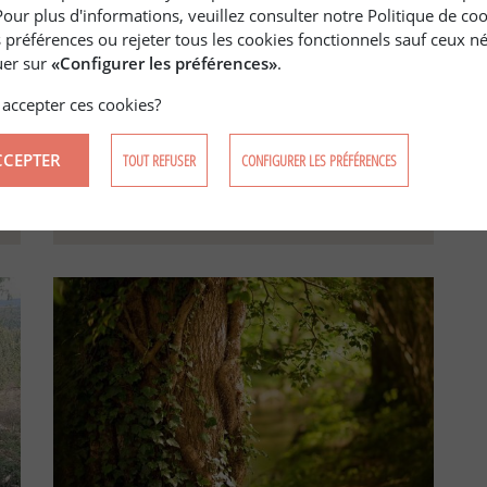
Pour plus d'informations, veuillez consulter notre Politique de co
 préférences ou rejeter tous les cookies fonctionnels sauf ceux né
quer sur
«Configurer les préférences»
.
accepter ces cookies?
29 déc. 2022
ÉCONOMIE
/
ENVIRONNEMENT
Pratiquer une éclaircie dans sa
CCEPTER
TOUT REFUSER
CONFIGURER LES PRÉFÉRENCES
forêt