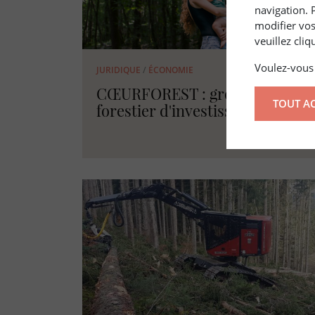
navigation. 
modifier vos
veuillez cli
Voulez-vous 
3 oct. 2022
JURIDIQUE
/
ÉCONOMIE
CŒURFOREST : groupement
TOUT A
forestier d'investissement