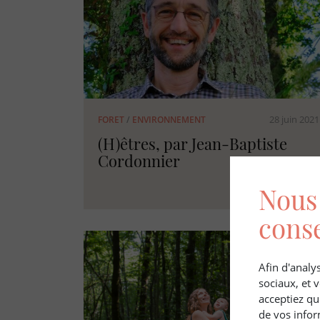
28 juin 2021
FORET
/
ENVIRONNEMENT
(H)êtres, par Jean-Baptiste
Cordonnier
Nous 
cons
Afin d'analys
sociaux, et
acceptiez qu
de vos infor