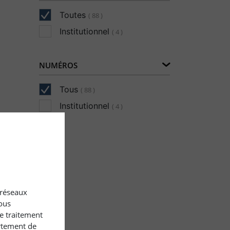
Toutes
( 88 )
Institutionnel
( 4 )
NUMÉROS
Tous
( 88 )
Institutionnel
( 4 )
x réseaux
ous
le traitement
rtement de