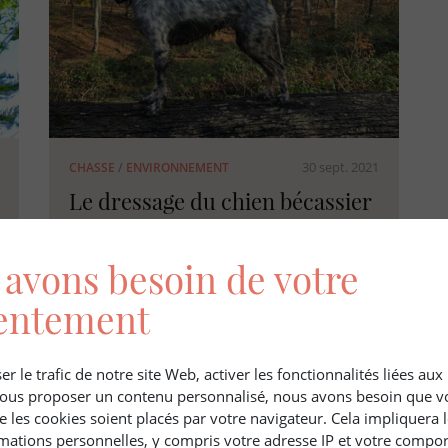
30 sept. 2021
CHASSE
/
ENVIRONNEMENT
Le dressage du chien bécassier
avons besoin de votre
entement
er le trafic de notre site Web, activer les fonctionnalités liées au
 vous proposer un contenu personnalisé, nous avons besoin que v
e les cookies soient placés par votre navigateur. Cela impliquera 
mations personnelles, y compris votre adresse IP et votre compo