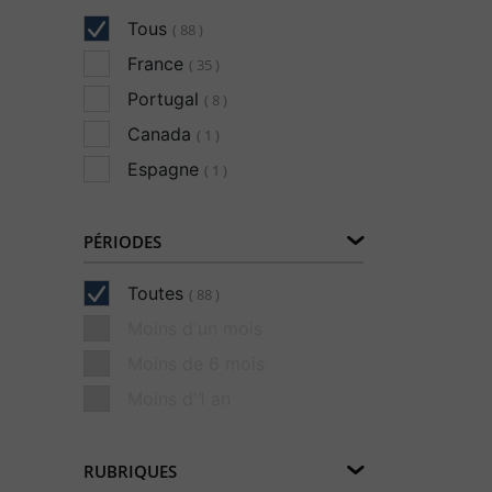
Tous
( 88 )
France
( 35 )
Portugal
( 8 )
Canada
( 1 )
Espagne
( 1 )
PÉRIODES
Toutes
( 88 )
Moins d'un mois
Moins de 6 mois
Moins d'1 an
RUBRIQUES