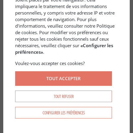
impliquera le traitement de vos informations
personnelles, y compris votre adresse IP et votre
comportement de navigation. Pour plus
d'informations, veuillez consulter notre Politique
de cookies. Pour modifier vos préférences ou
1 juil. 2018
FRANCE
/
CORSE
rejeter tous les cookies fonctionnels sauf ceux
nécessaires, veuillez cliquer sur
«Configurer les
La Corse : une région forestière à part
préférences»
.
entière
Voulez-vous accepter ces cookies?
TOUT ACCEPTER
TOUT REFUSER
CONFIGURER LES PRÉFÉRENCES