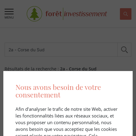
MENU
Résultats de la recherche :
2a - Corse du Sud
Nous avons besoin de votre
143 ARTICLE(S)
consentement
Afin d'analyser le trafic de notre site Web, activer
les fonctionnalités liées aux réseaux sociaux, et
vous proposer un contenu personnalisé, nous
avons besoin que vous acceptiez que les cookies
soient placés par votre navigateur. Cela