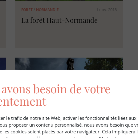
1 nov. 2018
FORET
/
NORMANDIE
La forêt Haut-Normande
avons besoin de votre
entement
er le trafic de notre site Web, activer les fonctionnalités liées au
 vous proposer un contenu personnalisé, nous avons besoin que v
1 sept. 2018
FRANCE
/
SYLVICULTURE
e les cookies soient placés par votre navigateur. Cela impliquera 
Le Bassin parisien : une riche