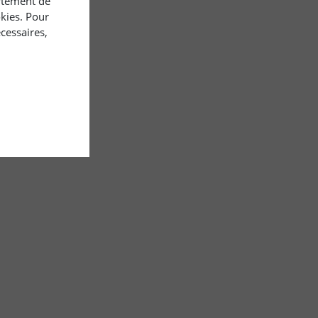
rtement de
okies. Pour
cessaires,