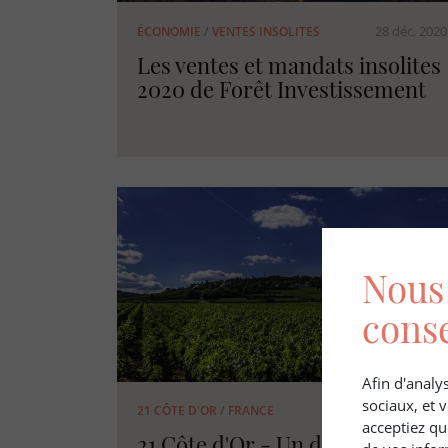
28 déc. 2020
ÉCONOMIE
/
VENTES INSOLITES
Les ventes et mandats insolites
2020 de Forêt Investissement
Nous 
cons
Afin d'analys
sociaux, et
21 CÔTE D'OR
/
FRANCE
acceptiez qu
21 Côte d'Or - Un département