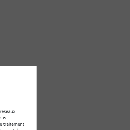
x réseaux
ous
le traitement