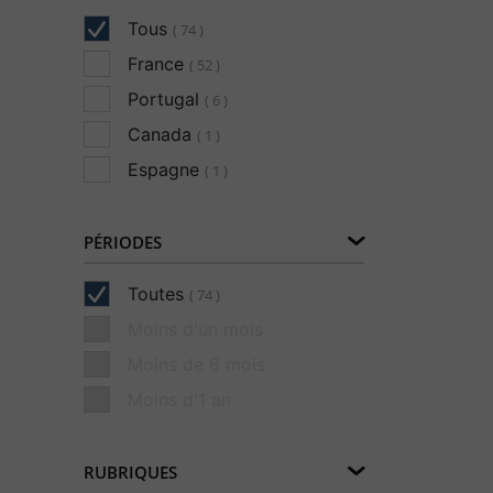
Tous
( 74 )
France
( 52 )
Portugal
( 6 )
Canada
( 1 )
Espagne
( 1 )
PÉRIODES
Toutes
( 74 )
Moins d'un mois
Moins de 6 mois
Moins d'1 an
RUBRIQUES