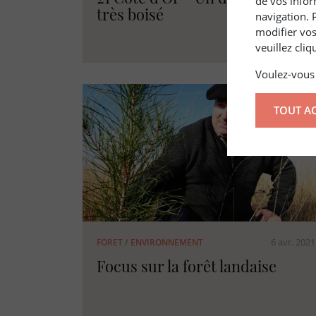
de vos infor
très boisé
navigation. 
modifier vos
veuillez cli
Voulez-vous 
TOUT A
6 avr. 2021
FORET
/
ENVIRONNEMENT
Focus sur la forêt landaise