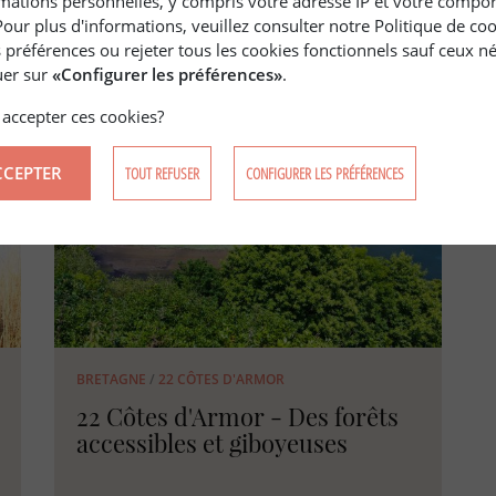
mations personnelles, y compris votre adresse IP et votre compo
région forestière
Pour plus d'informations, veuillez consulter notre Politique de co
 préférences ou rejeter tous les cookies fonctionnels sauf ceux né
quer sur
«Configurer les préférences»
.
accepter ces cookies?
CCEPTER
TOUT REFUSER
CONFIGURER LES PRÉFÉRENCES
BRETAGNE
/
22 CÔTES D'ARMOR
22 Côtes d'Armor - Des forêts
accessibles et giboyeuses