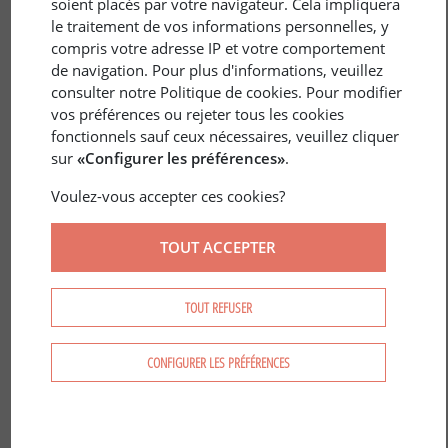
soient placés par votre navigateur. Cela impliquera
le traitement de vos informations personnelles, y
compris votre adresse IP et votre comportement
de navigation. Pour plus d'informations, veuillez
consulter notre Politique de cookies. Pour modifier
vos préférences ou rejeter tous les cookies
28 juin 2019
ENVIRONNEMENT
/
SYLVICULTURE
fonctionnels sauf ceux nécessaires, veuillez cliquer
sur
«Configurer les préférences»
.
Les essences résistantes qui
intéresseront l'industrie du bois
Voulez-vous accepter ces cookies?
TOUT ACCEPTER
TOUT REFUSER
CONFIGURER LES PRÉFÉRENCES