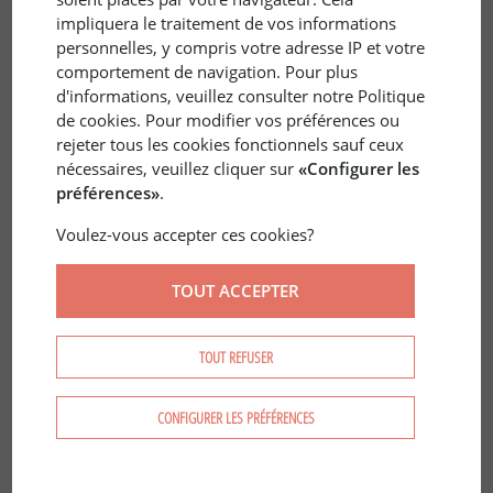
impliquera le traitement de vos informations
personnelles, y compris votre adresse IP et votre
comportement de navigation. Pour plus
d'informations, veuillez consulter notre Politique
de cookies. Pour modifier vos préférences ou
59 NORD
/
FRANCE
rejeter tous les cookies fonctionnels sauf ceux
nécessaires, veuillez cliquer sur
«Configurer les
59 Nord - Un marché de chasseurs
préférences»
.
Voulez-vous accepter ces cookies?
TOUT ACCEPTER
TOUT REFUSER
CONFIGURER LES PRÉFÉRENCES