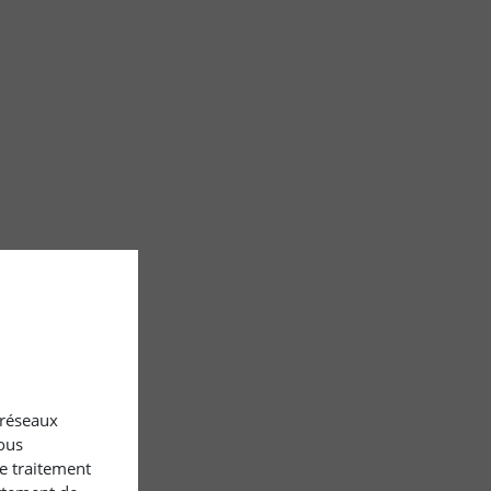
x réseaux
ous
le traitement