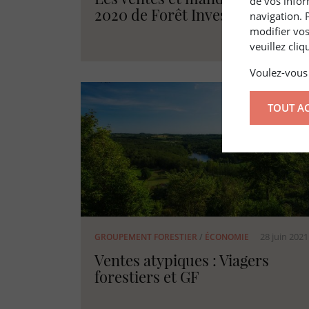
de vos infor
2020 de Forêt Investissement
navigation. 
modifier vos
veuillez cli
Voulez-vous 
TOUT A
28 juin 2021
GROUPEMENT FORESTIER
/
ÉCONOMIE
Ventes atypiques : Viagers
forestiers et GF