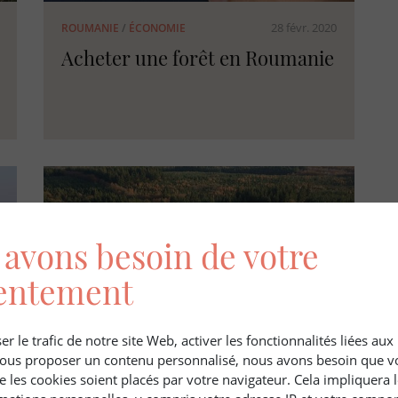
28 févr. 2020
ROUMANIE
/
ÉCONOMIE
Acheter une forêt en Roumanie
avons besoin de votre
entement
er le trafic de notre site Web, activer les fonctionnalités liées au
 vous proposer un contenu personnalisé, nous avons besoin que v
28 déc. 2020
ÉCONOMIE
/
MARCHÉ DES FORÊTS
e les cookies soient placés par votre navigateur. Cela impliquera 
Le marché de la forêt en