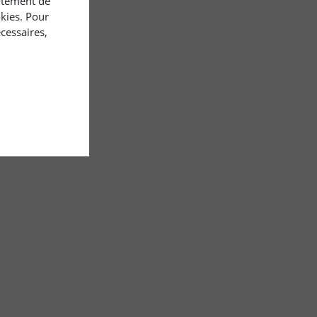
rtement de
okies. Pour
cessaires,