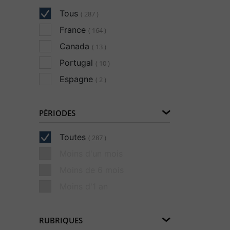
Tous
( 287 )
France
( 164 )
Canada
( 13 )
Portugal
( 10 )
Espagne
( 2 )
PÉRIODES
Toutes
( 287 )
Moins d'un mois
Moins de 6 mois
Moins d'1 an
RUBRIQUES