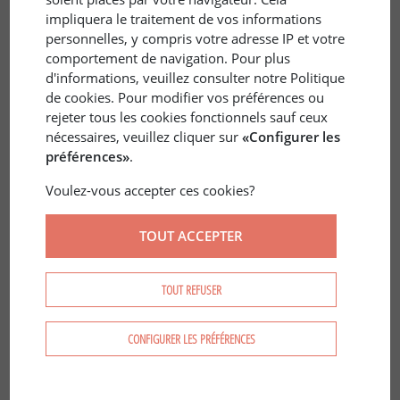
impliquera le traitement de vos informations
personnelles, y compris votre adresse IP et votre
comportement de navigation. Pour plus
d'informations, veuillez consulter notre Politique
de cookies. Pour modifier vos préférences ou
rejeter tous les cookies fonctionnels sauf ceux
2 nov. 2017
FRANCE
/
FISCALITE
nécessaires, veuillez cliquer sur
«Configurer les
Droits de Mutation à Titre Onéreux
préférences»
.
Voulez-vous accepter ces cookies?
TOUT ACCEPTER
TOUT REFUSER
CONFIGURER LES PRÉFÉRENCES