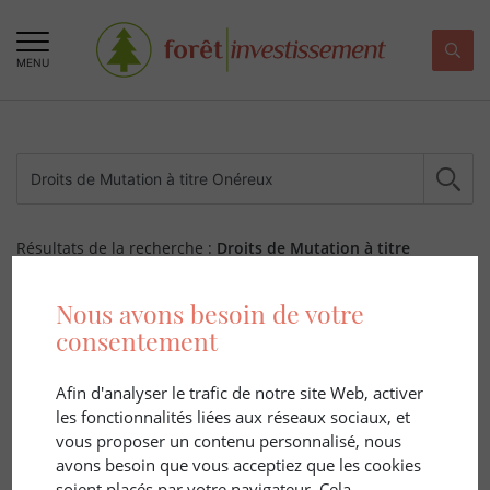
MENU
Résultats de la recherche :
Droits de Mutation à titre
Onéreux
Nous avons besoin de votre
100 ARTICLE(S)
consentement
Afin d'analyser le trafic de notre site Web, activer
les fonctionnalités liées aux réseaux sociaux, et
vous proposer un contenu personnalisé, nous
avons besoin que vous acceptiez que les cookies
soient placés par votre navigateur. Cela