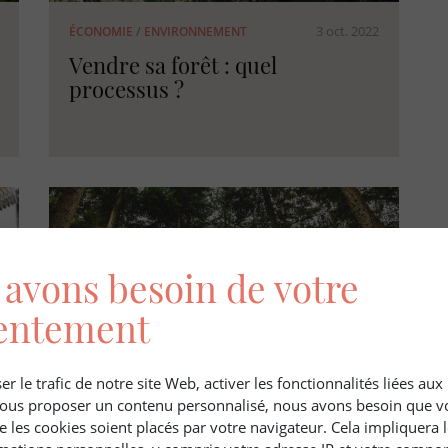
3 oct. 2022
ÉCONOMIE
/
ENVIRONNEMENT
Vendre sa forêt : quel
processus ?
avons besoin de votre
entement
er le trafic de notre site Web, activer les fonctionnalités liées au
 vous proposer un contenu personnalisé, nous avons besoin que v
30 juin 2022
GROUPEMENT FORESTIER
/
ÉCONOMIE
e les cookies soient placés par votre navigateur. Cela impliquera 
Acquérir une forêt en pleine