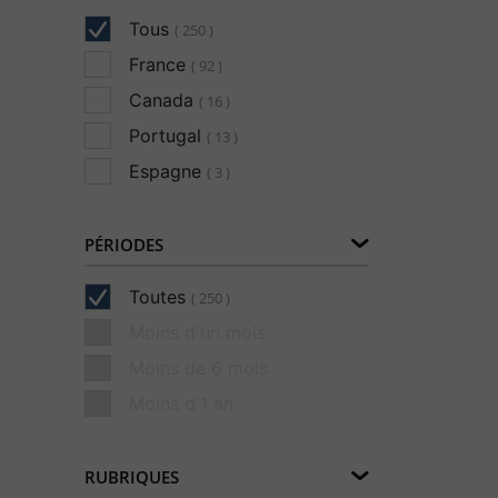
Tous
( 250 )
France
( 92 )
Canada
( 16 )
Portugal
( 13 )
Espagne
( 3 )
PÉRIODES
Toutes
( 250 )
Moins d'un mois
Moins de 6 mois
Moins d'1 an
RUBRIQUES