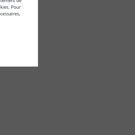
rtement de
okies. Pour
cessaires,