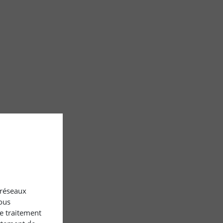
x réseaux
ous
le traitement