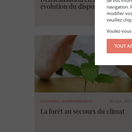
de vos infor
évolution du dispositif D.E.F.I.
navigation. 
modifier vos
veuillez cli
Voulez-vous 
TOUT A
30 sept. 2021
ÉCONOMIE
/
ENVIRONNEMENT
La forêt au secours du climat