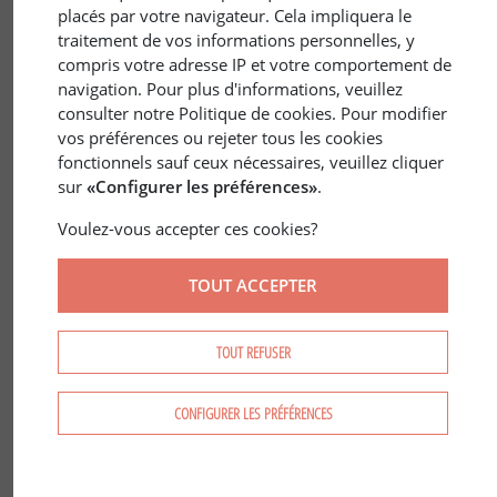
placés par votre navigateur. Cela impliquera le
traitement de vos informations personnelles, y
compris votre adresse IP et votre comportement de
navigation. Pour plus d'informations, veuillez
consulter notre Politique de cookies. Pour modifier
vos préférences ou rejeter tous les cookies
29 juin 2024
ÉCONOMIE
/
ENVIRONNEMENT
fonctionnels sauf ceux nécessaires, veuillez cliquer
Papeteries Léon Martin, durable
sur
«Configurer les préférences»
.
depuis 1895 !
Voulez-vous accepter ces cookies?
TOUT ACCEPTER
TOUT REFUSER
CONFIGURER LES PRÉFÉRENCES