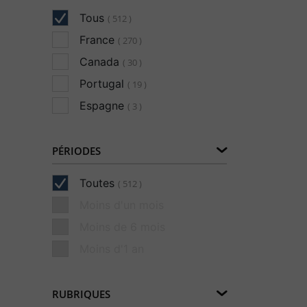
Tous
( 512 )
France
( 270 )
Canada
( 30 )
Portugal
( 19 )
Espagne
( 3 )
PÉRIODES
Toutes
( 512 )
Moins d'un mois
Moins de 6 mois
Moins d'1 an
RUBRIQUES