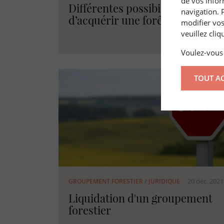
de vos infor
Différentes possibilités
navigation. 
d’acquérir une forêt
modifier vos
veuillez cli
Voulez-vous 
TOUT A
20 déc. 2021
GROUPEMENT FORESTIER
/
JURIDIQUE
Liquidation d'un groupement
forestier