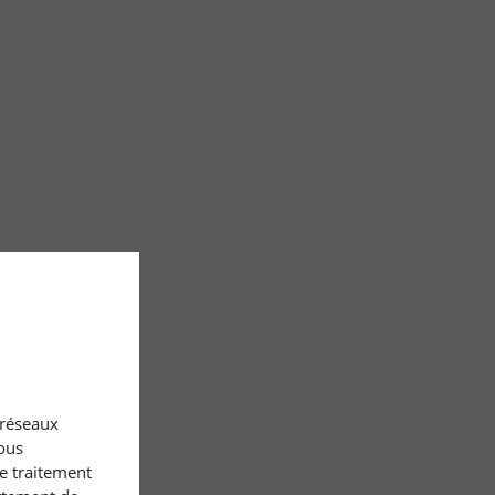
x réseaux
ous
le traitement