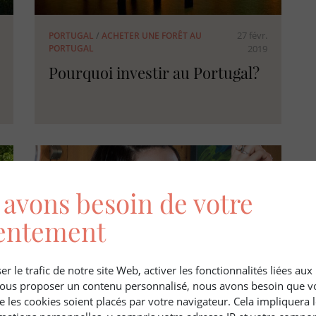
27 févr.
PORTUGAL
/
ACHETER UNE FORÊT AU
PORTUGAL
2019
Pourquoi investir au Portugal?
avons besoin de votre
entement
er le trafic de notre site Web, activer les fonctionnalités liées au
 vous proposer un contenu personnalisé, nous avons besoin que v
e les cookies soient placés par votre navigateur. Cela impliquera 
29 sept. 2020
FORET
/
ENVIRONNEMENT