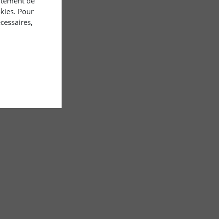
rtement de
okies. Pour
cessaires,