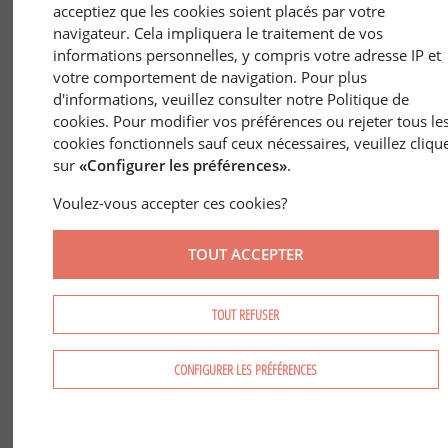
acceptiez que les cookies soient placés par votre
navigateur. Cela impliquera le traitement de vos
informations personnelles, y compris votre adresse IP et
votre comportement de navigation. Pour plus
d'informations, veuillez consulter notre Politique de
cookies. Pour modifier vos préférences ou rejeter tous le
cookies fonctionnels sauf ceux nécessaires, veuillez cliqu
1 mars 2018
SAFER
/
JURIDIQUE
sur
«Configurer les préférences»
.
Droit de préférence et de préemption
- Première partie
Voulez-vous accepter ces cookies?
TOUT ACCEPTER
TOUT REFUSER
CONFIGURER LES PRÉFÉRENCES