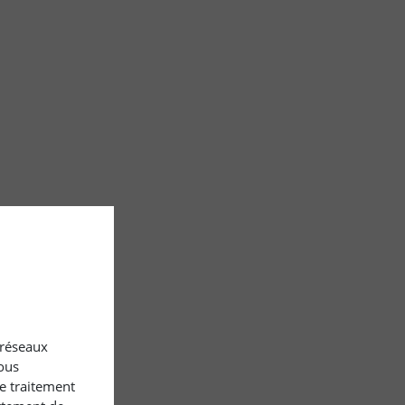
x réseaux
ous
le traitement