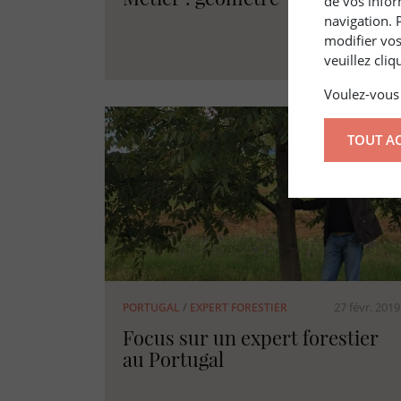
de vos infor
navigation. 
modifier vos
veuillez cli
Voulez-vous 
TOUT A
27 févr. 2019
PORTUGAL
/
EXPERT FORESTIER
Focus sur un expert forestier
au Portugal