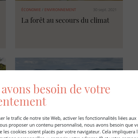
30 sept. 2021
ÉCONOMIE
/
ENVIRONNEMENT
La forêt au secours du climat
avons besoin de votre
entement
er le trafic de notre site Web, activer les fonctionnalités liées au
 vous proposer un contenu personnalisé, nous avons besoin que v
30 juin 2022
ÉCONOMIE
/
ENVIRONNEMENT
e les cookies soient placés par votre navigateur. Cela impliquera 
Pourquoi acheter une forêt en