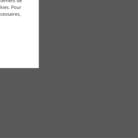
rtement de
okies. Pour
cessaires,