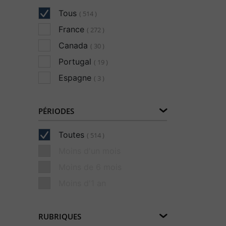
Tous
( 514 )
France
( 272 )
Canada
( 30 )
Portugal
( 19 )
Espagne
( 3 )
PÉRIODES
Toutes
( 514 )
Moins d'un mois
Moins de 6 mois
Moins d'1 an
RUBRIQUES