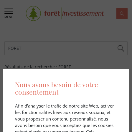
MENU
Résultats de la recherche :
FORET
Nous avons besoin de votre
224 ARTICLE(S)
consentement
Afin d'analyser le trafic de notre site Web, activer
les fonctionnalités liées aux réseaux sociaux, et
vous proposer un contenu personnalisé, nous
avons besoin que vous acceptiez que les cookies
soient placés par votre navigateur. Cela