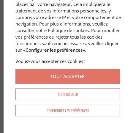
placés par votre navigateur. Cela impliquera le
traitement de vos informations personnelles, y
compris votre adresse IP et votre comportement de
navigation. Pour plus d'informations, veuillez
consulter notre Politique de cookies. Pour modifier
vos préférences ou rejeter tous les cookies
31 mars 2022
JURIDIQUE
/
ÉCONOMIE
fonctionnels sauf ceux nécessaires, veuillez cliquer
La vente par appel d'offre
sur
«Configurer les préférences»
.
Voulez-vous accepter ces cookies?
TOUT ACCEPTER
TOUT REFUSER
CONFIGURER LES PRÉFÉRENCES