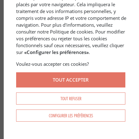
placés par votre navigateur. Cela impliquera le
traitement de vos informations personnelles, y
compris votre adresse IP et votre comportement de
navigation. Pour plus d'informations, veuillez
consulter notre Politique de cookies. Pour modifier
vos préférences ou rejeter tous les cookies
28 déc. 2020
ÉCONOMIE
/
VENTES INSOLITES
fonctionnels sauf ceux nécessaires, veuillez cliquer
Les ventes et mandats insolites 2020
sur
«Configurer les préférences»
.
de Forêt Investissement
Voulez-vous accepter ces cookies?
TOUT ACCEPTER
TOUT REFUSER
CONFIGURER LES PRÉFÉRENCES