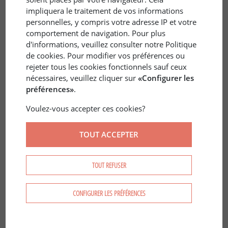
impliquera le traitement de vos informations
personnelles, y compris votre adresse IP et votre
comportement de navigation. Pour plus
d'informations, veuillez consulter notre Politique
de cookies. Pour modifier vos préférences ou
29 sept. 2020
CHASSE
/
QUÉBEC
rejeter tous les cookies fonctionnels sauf ceux
nécessaires, veuillez cliquer sur
«Configurer les
Votre terrain à bâtir au Québec
préférences»
.
Voulez-vous accepter ces cookies?
TOUT ACCEPTER
TOUT REFUSER
CONFIGURER LES PRÉFÉRENCES