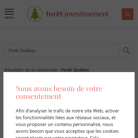
MENU
Résultats de la recherche :
Forêt Québec
Nous avons besoin de votre
228 ARTICLE(S)
consentement
Afin d'analyser le trafic de notre site Web, activer
les fonctionnalités liées aux réseaux sociaux, et
vous proposer un contenu personnalisé, nous
avons besoin que vous acceptiez que les cookies
soient placés par votre navigateur. Cela