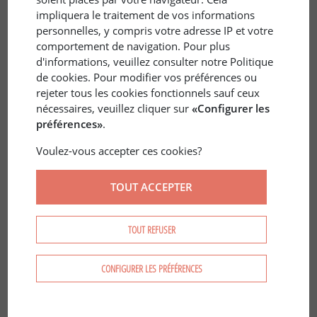
impliquera le traitement de vos informations
personnelles, y compris votre adresse IP et votre
comportement de navigation. Pour plus
d'informations, veuillez consulter notre Politique
de cookies. Pour modifier vos préférences ou
31 mars 2020
CHASSE
/
RECETTE
rejeter tous les cookies fonctionnels sauf ceux
nécessaires, veuillez cliquer sur
«Configurer les
Hure de sanglier, sauce mousseline à
préférences»
.
la moutarde de Charroux, réduction
de sauce gribiche
Voulez-vous accepter ces cookies?
TOUT ACCEPTER
TOUT REFUSER
CONFIGURER LES PRÉFÉRENCES