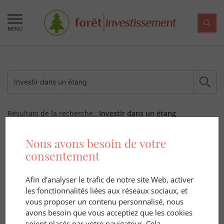
MENU
Résultats de la recherche :
Investir dans un étang
Nous avons besoin de votre
496 ARTICLE(S)
consentement
Afin d'analyser le trafic de notre site Web, activer
les fonctionnalités liées aux réseaux sociaux, et
vous proposer un contenu personnalisé, nous
avons besoin que vous acceptiez que les cookies
soient placés par votre navigateur. Cela