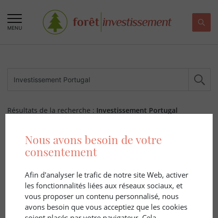
MENU
Résultats de la recherche :
Investissement Portugal
Nous avons besoin de votre
240 ARTICLE(S)
consentement
Afin d'analyser le trafic de notre site Web, activer
les fonctionnalités liées aux réseaux sociaux, et
vous proposer un contenu personnalisé, nous
avons besoin que vous acceptiez que les cookies
soient placés par votre navigateur. Cela