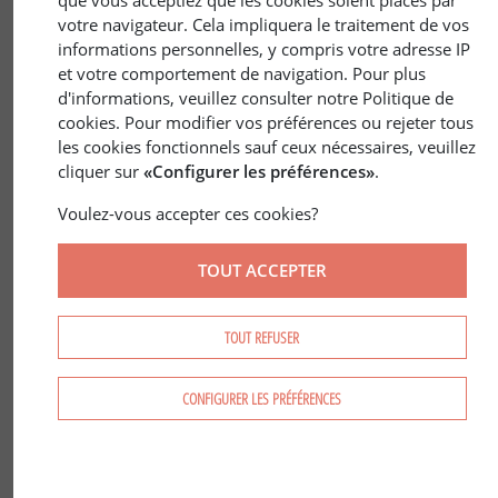
que vous acceptiez que les cookies soient placés par
votre navigateur. Cela impliquera le traitement de vos
informations personnelles, y compris votre adresse IP
et votre comportement de navigation. Pour plus
d'informations, veuillez consulter notre Politique de
cookies. Pour modifier vos préférences ou rejeter tous
31 janv. 2019
ÉCONOMIE
/
ECONOMIE DE LA FORÊT
les cookies fonctionnels sauf ceux nécessaires, veuillez
cliquer sur
«Configurer les préférences»
.
Le saviez-vous ? 2018 en chiffres
Voulez-vous accepter ces cookies?
TOUT ACCEPTER
TOUT REFUSER
CONFIGURER LES PRÉFÉRENCES