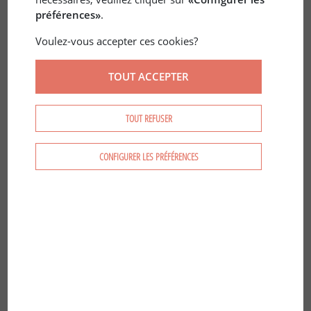
préférences»
.
Voulez-vous accepter ces cookies?
TOUT ACCEPTER
30 sept. 2021
GROUPEMENT FORESTIER
/
ÉCONOMIE
La forêt comme terre d’observation
TOUT REFUSER
CONFIGURER LES PRÉFÉRENCES