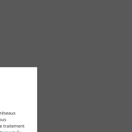
x réseaux
ous
le traitement