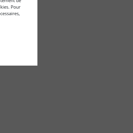
rtement de
okies. Pour
cessaires,