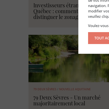
de vos infor
Investisseurs étrangers au
navigation. 
Québec : comment bien
modifier vos
distinguer le zonage
veuillez cli
Voulez-vous 
TOUT A
79 DEUX SÈVRES
/
NOUVELLE AQUITAINE
79 Deux Sèvres - Un marché
majoritairement local