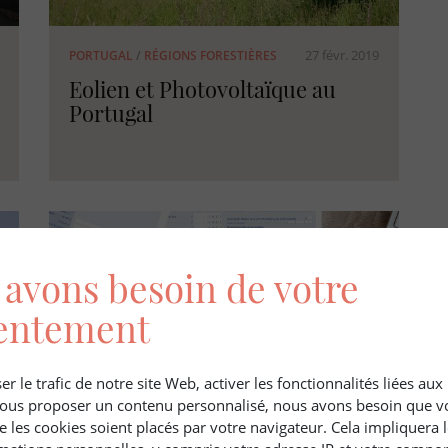
27 févr. 2019
PORTUGAL
/
RÉGIONS FORESTIÈRES
Eolien et Photovoltaïque au
Portugal
avons besoin de votre
entement
er le trafic de notre site Web, activer les fonctionnalités liées au
 vous proposer un contenu personnalisé, nous avons besoin que v
e les cookies soient placés par votre navigateur. Cela impliquera 
30 juin 2022
JURIDIQUE
/
ÉCONOMIE