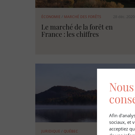
28 déc. 2020
ÉCONOMIE
/
MARCHÉ DES FORÊTS
Le marché de la forêt en
France : les chiffres
Nous 
cons
Afin d'analys
sociaux, et
acceptiez qu
31 oct. 2017
JURIDIQUE
/
QUÉBEC