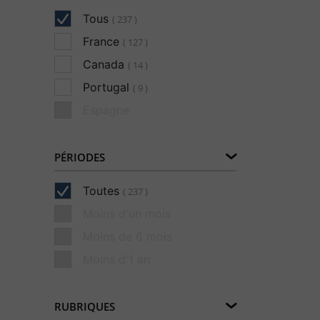
Tous
( 237 )
France
( 127 )
Canada
( 14 )
Portugal
( 9 )
Espagne
PÉRIODES
Toutes
( 237 )
Moins d'un mois
Moins de 6 mois
Moins d'1 an
RUBRIQUES