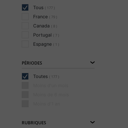
Tous
( 177 )
France
( 79 )
Canada
( 8 )
Portugal
( 7 )
Espagne
( 1 )
PÉRIODES
Toutes
( 177 )
Moins d'un mois
Moins de 6 mois
Moins d'1 an
RUBRIQUES