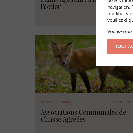
de vos infor
l’action
navigation. 
modifier vos
veuillez cli
Voulez-vous 
TOUT A
27 oct. 2017
CHASSE
/
FRANCE
Associations Communales de
Chasse Agréées