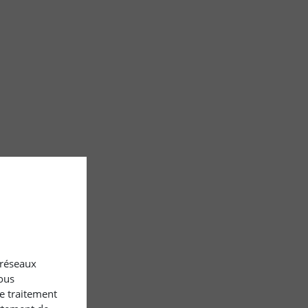
x réseaux
ous
le traitement