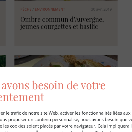
30 avr. 2019
PÊCHE
/
ENVIRONNEMENT
Ombre commun d’Auvergne,
jeunes courgettes et basilic
avons besoin de votre
entement
er le trafic de notre site Web, activer les fonctionnalités liées au
 vous proposer un contenu personnalisé, nous avons besoin que v
20 déc. 2021
CHASSE
/
RECETTE
e les cookies soient placés par votre navigateur. Cela impliquera 
Le pâté en croûte de cerf veiné