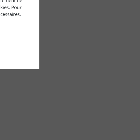
rtement de
okies. Pour
cessaires,