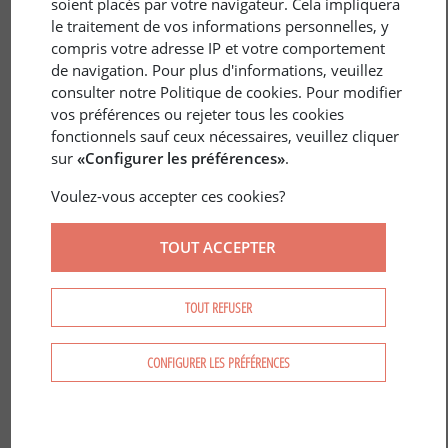
soient placés par votre navigateur. Cela impliquera
le traitement de vos informations personnelles, y
compris votre adresse IP et votre comportement
de navigation. Pour plus d'informations, veuillez
consulter notre Politique de cookies. Pour modifier
vos préférences ou rejeter tous les cookies
FRANCE
/
DÉPARTEMENTS
fonctionnels sauf ceux nécessaires, veuillez cliquer
90 Territoire de Belfort - Un taux de
sur
«Configurer les préférences»
.
boisement en constante progression
Voulez-vous accepter ces cookies?
TOUT ACCEPTER
TOUT REFUSER
CONFIGURER LES PRÉFÉRENCES