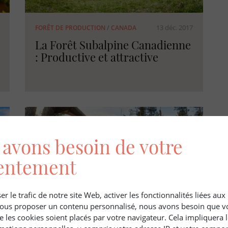
13 déc. 2017
FORÊT DE PRODUCTION
/
CANADA
La Forêt Subalpine Canadienne
: Productive et attractive
avons besoin de votre
entement
er le trafic de notre site Web, activer les fonctionnalités liées au
 vous proposer un contenu personnalisé, nous avons besoin que v
e les cookies soient placés par votre navigateur. Cela impliquera 
1 mars 2018
FRANCE
/
ASSURANCES