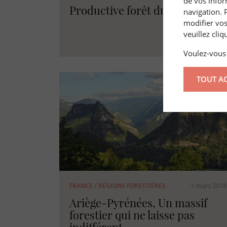
de vos infor
Productive forêt du Columbia
navigation. 
modifier vos
veuillez cli
Voulez-vous 
TOUT A
1 mars 2018
FRANCE
/
RÉGIONS FORESTIÈRES
Ariège-Pyrénées, Un massif
forestier qui ne laisse pas