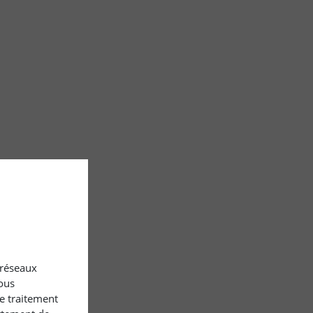
x réseaux
ous
le traitement