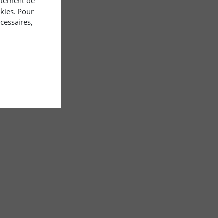
rtement de
okies. Pour
cessaires,