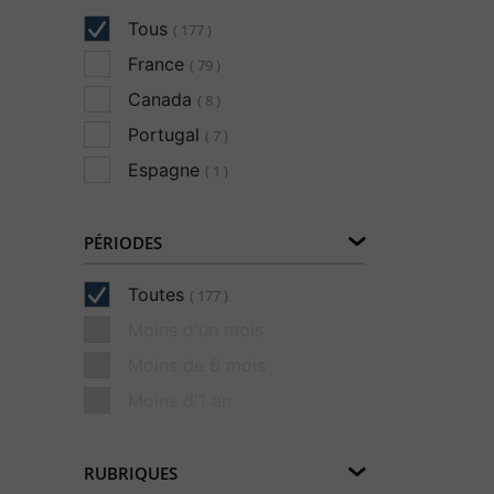
Tous
( 177 )
France
( 79 )
Canada
( 8 )
Portugal
( 7 )
Espagne
( 1 )
PÉRIODES
Toutes
( 177 )
Moins d'un mois
Moins de 6 mois
Moins d'1 an
RUBRIQUES