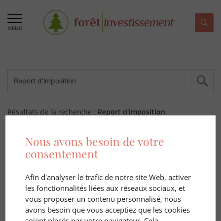
MENU
Résultats de la recherche :
Report d'imposition
Nous avons besoin de votre
29 ARTICLE(S)
consentement
Afin d'analyser le trafic de notre site Web, activer
les fonctionnalités liées aux réseaux sociaux, et
vous proposer un contenu personnalisé, nous
avons besoin que vous acceptiez que les cookies
soient placés par votre navigateur. Cela