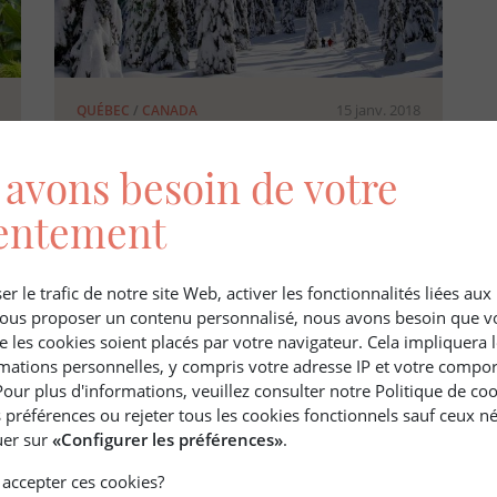
15 janv. 2018
QUÉBEC
/
CANADA
Article de l'année 2019
avons besoin de votre
entement
er le trafic de notre site Web, activer les fonctionnalités liées au
 vous proposer un contenu personnalisé, nous avons besoin que v
e les cookies soient placés par votre navigateur. Cela impliquera 
mations personnelles, y compris votre adresse IP et votre compo
Pour plus d'informations, veuillez consulter notre Politique de co
 préférences ou rejeter tous les cookies fonctionnels sauf ceux né
quer sur
«Configurer les préférences»
.
accepter ces cookies?