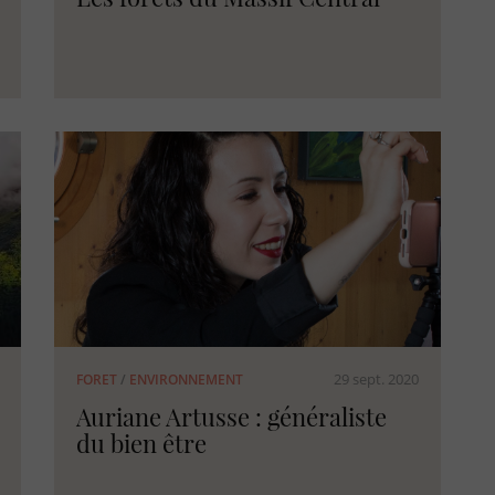
29 sept. 2020
FORET
/
ENVIRONNEMENT
Auriane Artusse : généraliste
du bien être