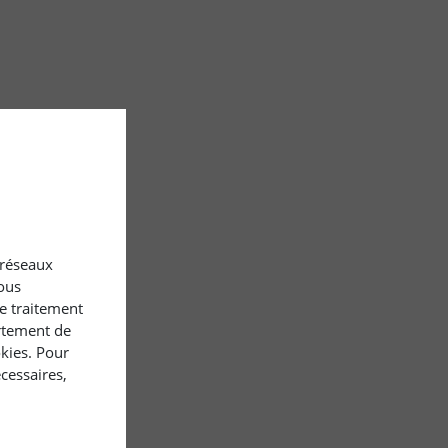
x réseaux
ous
le traitement
rtement de
okies. Pour
cessaires,