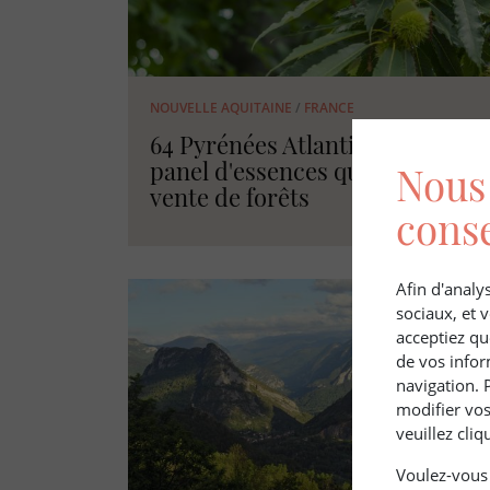
NOUVELLE AQUITAINE
/
FRANCE
64 Pyrénées Atlantiques - Un
panel d'essences qui valorise la
Nous 
vente de forêts
cons
Afin d'analys
sociaux, et
acceptiez qu
de vos infor
navigation. 
modifier vos
veuillez cli
Voulez-vous 