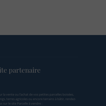
ite partenaire
r la vente ou l’achat de vos petites parcelles boisées,
ngs, terres agricoles ou encore terrains à bâtir, rendez-
s sur le site Parcelle à vendre :