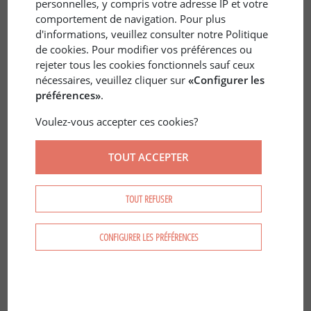
personnelles, y compris votre adresse IP et votre
comportement de navigation. Pour plus
d'informations, veuillez consulter notre Politique
de cookies. Pour modifier vos préférences ou
rejeter tous les cookies fonctionnels sauf ceux
nécessaires, veuillez cliquer sur
«Configurer les
31 janv. 2020
ÉCONOMIE
/
FRANSYLVA
préférences»
.
Luc Bouvarel : une vision européenne
Voulez-vous accepter ces cookies?
de la forêt
TOUT ACCEPTER
TOUT REFUSER
CONFIGURER LES PRÉFÉRENCES