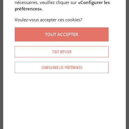
nécessaires, veuillez cliquer sur
«Configurer les
préférences»
.
Voulez-vous accepter ces cookies?
TOUT ACCEPTER
31 oct. 2017
JURIDIQUE
/
QUÉBEC
Investisseurs étrangers au Québec :
TOUT REFUSER
comment bien distinguer le zonage
CONFIGURER LES PRÉFÉRENCES