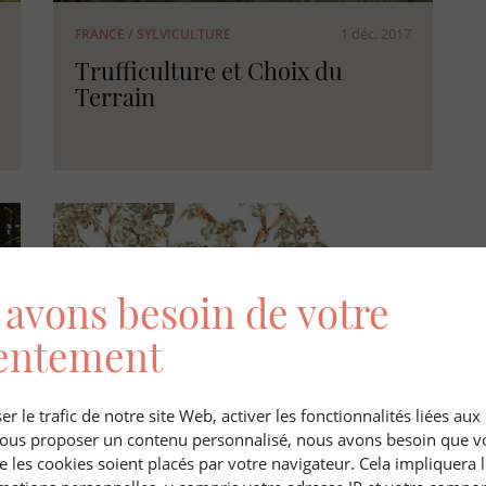
1 déc. 2017
FRANCE
/
SYLVICULTURE
Trufficulture et Choix du
Terrain
avons besoin de votre
entement
er le trafic de notre site Web, activer les fonctionnalités liées au
 vous proposer un contenu personnalisé, nous avons besoin que v
3 nov. 2017
FRANCE
/
FISCALITE
e les cookies soient placés par votre navigateur. Cela impliquera 
L'Impôt sur la Fortune