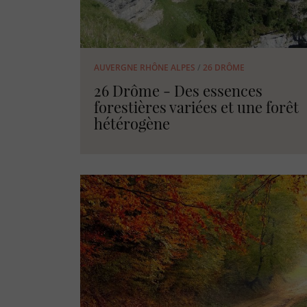
AUVERGNE RHÔNE ALPES
/
26 DRÔME
26 Drôme - Des essences
forestières variées et une forêt
hétérogène