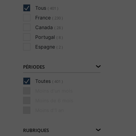
Tous
( 401 )
France
( 230 )
Canada
( 28 )
Portugal
( 8 )
Espagne
( 2 )
PÉRIODES
Toutes
( 401 )
Moins d'un mois
Moins de 6 mois
Moins d'1 an
RUBRIQUES