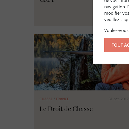
de vos infor
navigation. 
modifier vos
veuillez cli
Voulez-vous 
TOUT A
31 oct. 2017
CHASSE
/
FRANCE
Le Droit de Chasse