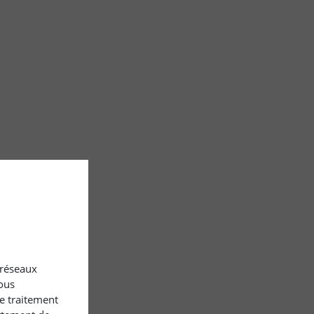
x réseaux
ous
le traitement