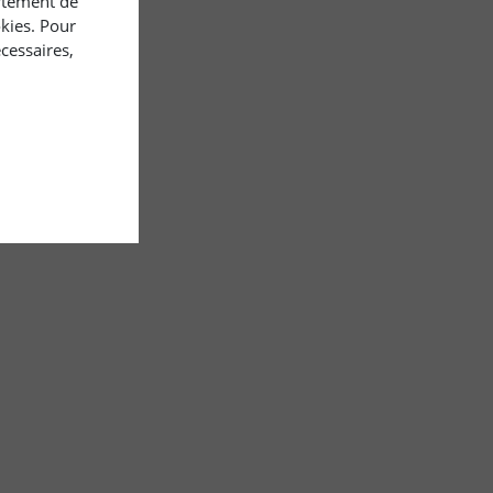
rtement de
okies. Pour
cessaires,