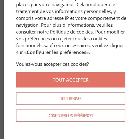
placés par votre navigateur. Cela impliquera le
traitement de vos informations personnelles, y
compris votre adresse IP et votre comportement de
navigation. Pour plus d'informations, veuillez
consulter notre Politique de cookies. Pour modifier
vos préférences ou rejeter tous les cookies
30 nov. 2017
QUÉBEC
/
CANADA
fonctionnels sauf ceux nécessaires, veuillez cliquer
Les Forêts des Grands Lacs et du
sur
«Configurer les préférences»
.
Saint-Laurent ; des terres à bois
Voulez-vous accepter ces cookies?
extrêmement prisées
TOUT ACCEPTER
TOUT REFUSER
CONFIGURER LES PRÉFÉRENCES