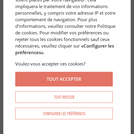
impliquera le traitement de vos informations
personnelles, y compris votre adresse IP et votre
comportement de navigation. Pour plus
d'informations, veuillez consulter notre Politique
de cookies. Pour modifier vos préférences ou
2 avr. 2018
FRANCE
/
JURIDIQUE
rejeter tous les cookies fonctionnels sauf ceux
nécessaires, veuillez cliquer sur
«Configurer les
Droit de préférence et de préemption
préférences»
.
- Deuxième partie
Voulez-vous accepter ces cookies?
TOUT ACCEPTER
TOUT REFUSER
CONFIGURER LES PRÉFÉRENCES