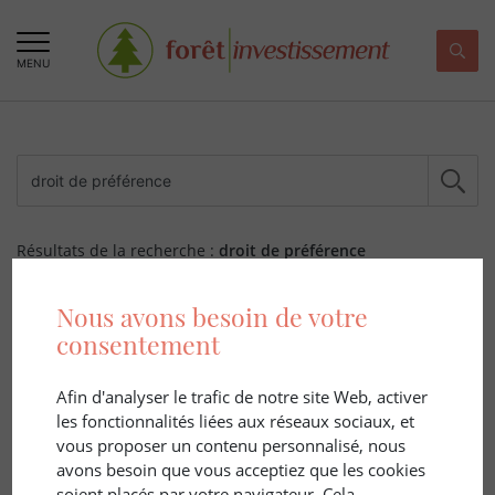
MENU
Résultats de la recherche :
droit de préférence
Nous avons besoin de votre
81 ARTICLE(S)
consentement
Afin d'analyser le trafic de notre site Web, activer
les fonctionnalités liées aux réseaux sociaux, et
vous proposer un contenu personnalisé, nous
avons besoin que vous acceptiez que les cookies
soient placés par votre navigateur. Cela