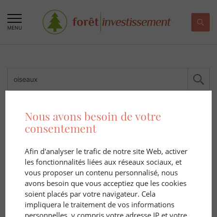
MENU
Résultats de la recherche :
oiseaux
Nous avons besoin de votre
consentement
35 ARTICLE(S)
Afin d'analyser le trafic de notre site Web, activer
les fonctionnalités liées aux réseaux sociaux, et
vous proposer un contenu personnalisé, nous
avons besoin que vous acceptiez que les cookies
soient placés par votre navigateur. Cela
impliquera le traitement de vos informations
personnelles, y compris votre adresse IP et votre