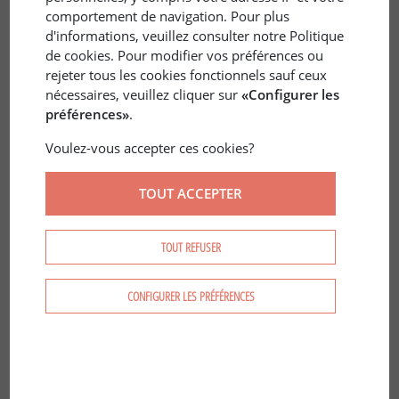
comportement de navigation. Pour plus
d'informations, veuillez consulter notre Politique
de cookies. Pour modifier vos préférences ou
rejeter tous les cookies fonctionnels sauf ceux
nécessaires, veuillez cliquer sur
«Configurer les
préférences»
.
49 MAINE ET LOIRE
/
FRANCE
49 Maine et Loire - Un marché des
Voulez-vous accepter ces cookies?
forêts peu actif
TOUT ACCEPTER
TOUT REFUSER
CONFIGURER LES PRÉFÉRENCES