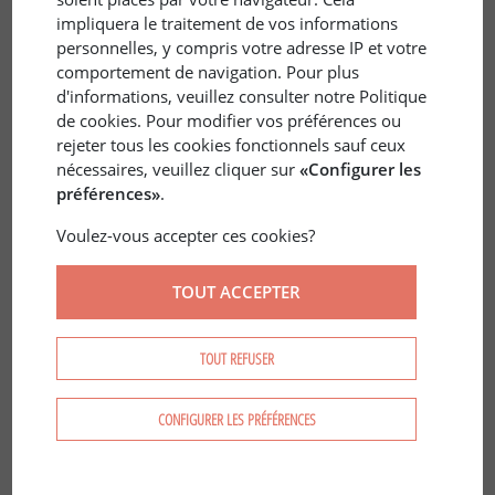
impliquera le traitement de vos informations
personnelles, y compris votre adresse IP et votre
comportement de navigation. Pour plus
d'informations, veuillez consulter notre Politique
de cookies. Pour modifier vos préférences ou
30 nov. 2017
FRANCE
/
RÉGIONS FORESTIÈRES
rejeter tous les cookies fonctionnels sauf ceux
nécessaires, veuillez cliquer sur
«Configurer les
L'achat de Forêts en France : Les
préférences»
.
grandes régions forestières du
territoire national
Voulez-vous accepter ces cookies?
TOUT ACCEPTER
TOUT REFUSER
CONFIGURER LES PRÉFÉRENCES