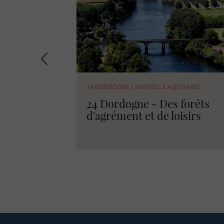
1 nov. 2018
1 oct. 2
FORET
/
CHASSE
 des Alpes
Quand la forêt résonne !