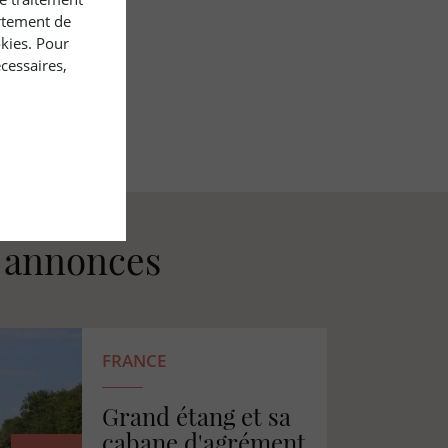
rtement de
okies. Pour
cessaires,
s annonces
FRANCE
Propriété bâtie en
bordure d'océan et