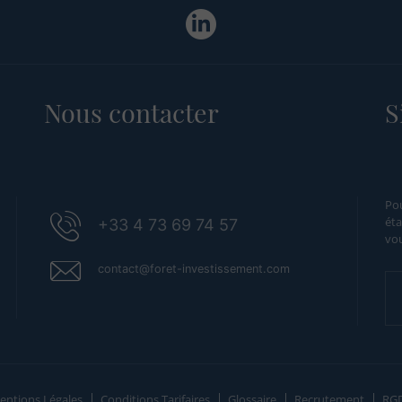
Nous contacter
S
Pou
éta
+33 4 73 69 74 57
vou
contact@foret-investissement.com
entions Légales
Conditions Tarifaires
Glossaire
Recrutement
RG