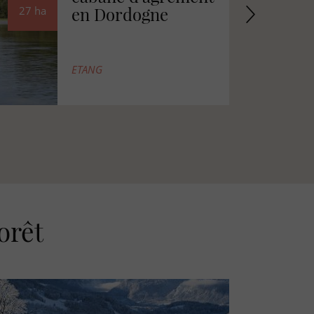
au cœur des pins
8
ha
BATI
orêt