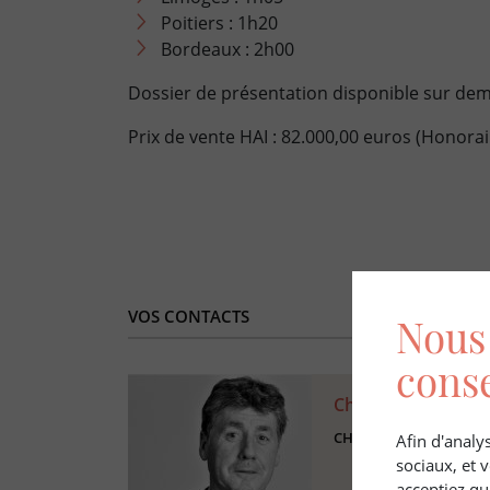
Poitiers : 1h20
Bordeaux : 2h00
Dossier de présentation disponible sur de
Prix de vente HAI : 82.000,00 euros (Honora
VOS CONTACTS
Nous 
cons
Christian Charrier
CHARGE D'AFFAIRES S
Afin d'analys
sociaux, et
acceptiez qu