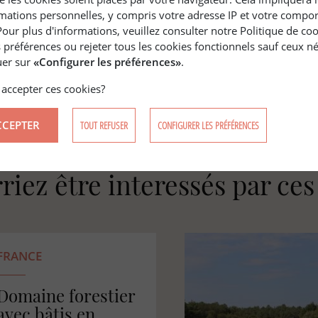
mations personnelles, y compris votre adresse IP et votre compo
Pour plus d'informations, veuillez consulter notre Politique de co
 préférences ou rejeter tous les cookies fonctionnels sauf ceux né
quer sur
«Configurer les préférences»
.
accepter ces cookies?
CCEPTER
TOUT REFUSER
CONFIGURER LES PRÉFÉRENCES
riez être interessés par ce
FRANCE
Propriété rurale
avec bâtis et étang