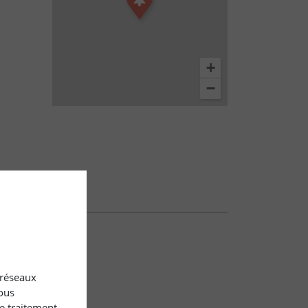
+
−
x réseaux
ous
le traitement