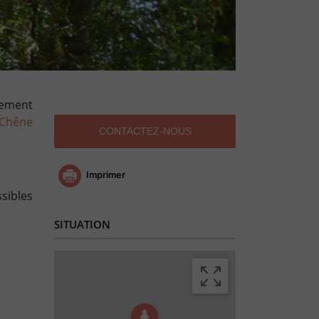
lement
C
hêne
CONTACTEZ-NOUS
Imprimer
sibles
SITUATION