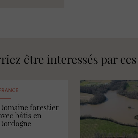
riez être interessés par ce
FRANCE
Maison
d'habitation et son
airial au cœur des
Landes