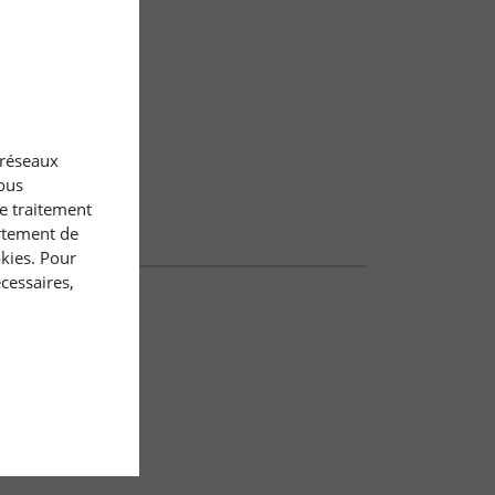
x réseaux
ous
le traitement
rtement de
okies. Pour
cessaires,