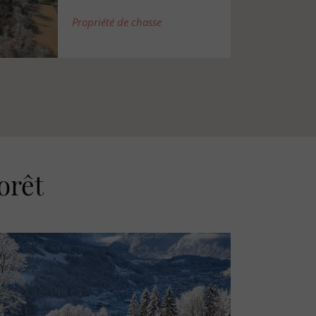
ETANG
orêt