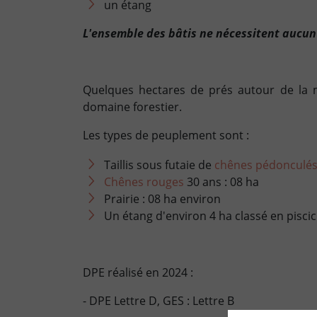
un étang
L'ensemble des bâtis ne nécessitent aucun
Quelques hectares de prés autour de la m
domaine forestier.
Les types de peuplement sont :
Taillis sous futaie de
chênes pédonculé
Chênes rouges
30 ans : 08 ha
Prairie : 08 ha environ
Un étang d'environ 4 ha classé en pisci
DPE réalisé en 2024 :
- DPE Lettre D, GES : Lettre B