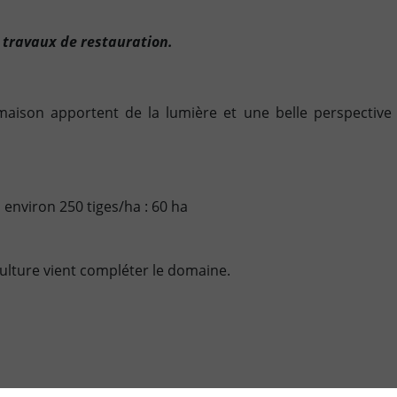
 travaux de restauration.
aison apportent de la lumière et une belle perspective 
s
environ 250 tiges/ha : 60 ha
culture vient compléter le domaine.