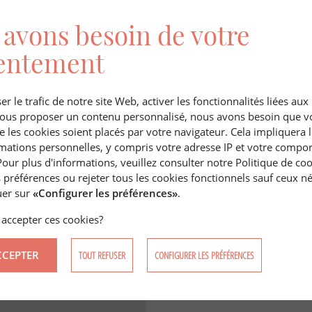
avons besoin de votre
mande.
entement
aires Charge Vendeur)
er le trafic de notre site Web, activer les fonctionnalités liées au
 vous proposer un contenu personnalisé, nous avons besoin que v
e les cookies soient placés par votre navigateur. Cela impliquera 
mations personnelles, y compris votre adresse IP et votre compo
Pour plus d'informations, veuillez consulter notre Politique de co
 préférences ou rejeter tous les cookies fonctionnels sauf ceux né
quer sur
«Configurer les préférences»
.
accepter ces cookies?
YLVICOLES & CYNEGETIQUES
CCEPTER
TOUT REFUSER
CONFIGURER LES PRÉFÉRENCES