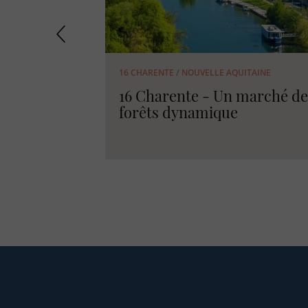
1 nov. 2018
1 oct. 2
FORET
/
CHASSE
 des Alpes
Quand la forêt résonne !