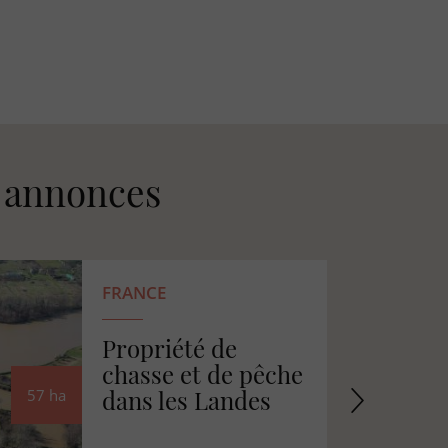
s annonces
FRANCE
Grand étang et sa
cabane d'agrément
en Dordogne
27
ha