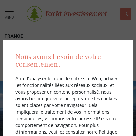
MENU
FRANCE
Propriété bâtie en bordure d'océan et
au cœur des pins
Nous avons besoin de votre
consentement
Mandat n° 1563
BATI
Afin d'analyser le trafic de notre site Web, activer
les fonctionnalités liées aux réseaux sociaux, et
vous proposer un contenu personnalisé, nous
avons besoin que vous acceptiez que les cookies
soient placés par votre navigateur. Cela
impliquera le traitement de vos informations
personnelles, y compris votre adresse IP et votre
comportement de navigation. Pour plus
d'informations, veuillez consulter notre Politique